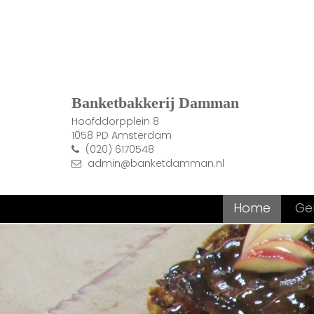
Banketbakkerij Damman
Hoofddorpplein 8
1058 PD Amsterdam
(020) 6170548
admin@banketdamman.nl
Home
Ge