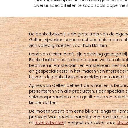
diverse specialiteiten te koop zoals appelmei
De banketbakkerij is de grote trots van de eige
Geffen, zij werken samen met een klein team e
zich volledig inzetten voor hun klanten.
Henri van Geffen heeft zijn opleiding gevolgd bi
Banketbakkers en is daarna gaan werken als kok
bedrijven in Amsterdam en Amstelveen. Henri is
en gespecialiseerd in het maken van marsepein
hij voor de banketbakkersopleiding een aantal 
Agnes van Geffen beheert de winkel en is bedrev
presenteren van alle producten. Haar speciale
seizoensproducten en ze geeft adviezen betreff
kindertaarten.
De moeite waard om eens bij ons langs te komen
proeven! Wat dacht u namelijk van ons ruim as
en
koek & banket
? Vergeet ook zeker onze
choco