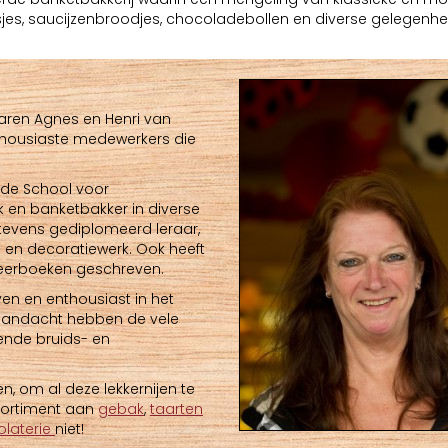
sjes, saucijzenbroodjes, chocoladebollen en diverse gelegenhe
naren Agnes en Henri van
nthousiaste medewerkers die
j de School voor
 en banketbakker in diverse
 tevens gediplomeerd leraar,
 en decoratiewerk. Ook heeft
leerboeken geschreven.
en en enthousiast in het
 aandacht hebben de vele
ende bruids- en
, om al deze lekkernijen te
sortiment aan
gebak
,
taarten
laterie
niet!