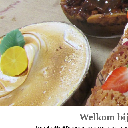
Welkom bij
Banketbakkerij Damman is een gespecialisee