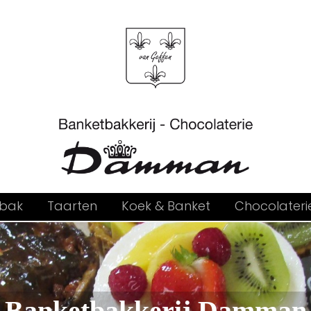
bak
Taarten
Koek & Banket
Chocolateri
Banketbakkerij Damman